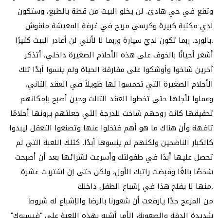
وتقع في حي هادئ. لن يخلو البيت من قطة بالطبع، وستكون
لدي مكتبة كبيرة وكرسي مريح في غرفة المعيشة منقوش
بالورد. ربما تكون لديّ سيارة وربما لا لأنني لن أغادر البيت كثيرًا.
أشعر أحيانًا بالخوف على هذه الأحلام الصغيرة داخلي، أتذكر
آخرين شاخوا وأوشكوا على مفارقة الحياة ولم ينسوا أبدًا تلك
الأحلام الصغيرة التي تحمسوا لها طويلاً في العقد الثاني،
وعملوا لأجلها حتى تخطوا العقد الثالث وحين أصبح بإمكانهم
تحقيقها كانت روحهم شاخت للدرجة التي جعلتهم يرونها أحلامًا
تافهة وأن هناك ما هو أهم فتخلوا عنها وتصنعوا التعقل ليبدوا
كالكبار الناضجين ولكنهم لم ينسوها أبدًا. كتلك اللعبة التي لم
تحصل عليها أبدًا في طفولتك وأسرعت لشرائها بعد أن أصبحت
شخصًا بالغًا وقبضت راتبك الأول، ولكن حتى إن اشتريت عشرة
منها لا يفلح هذا في إشباع الطفل داخلك.
من المزعج جدًا يارفعت أن شعورنا بالرضا والإشباع له شروط
شديدة الدقة والصعوبة، الأمر أشبه بهذه اللعبة على "فيسبوك"