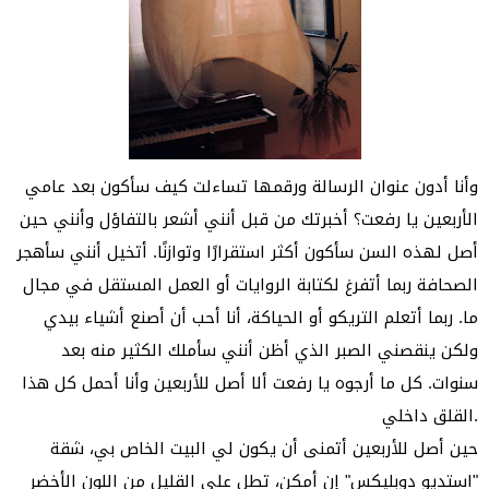
وأنا أدون عنوان الرسالة ورقمها تساءلت كيف سأكون بعد عامي
الأربعين يا رفعت؟ أخبرتك من قبل أنني أشعر بالتفاؤل وأنني حين
أصل لهذه السن سأكون أكثر استقرارًا وتوازنًا. أتخيل أنني سأهجر
الصحافة ربما أتفرغ لكتابة الروايات أو العمل المستقل في مجال
ما. ربما أتعلم التريكو أو الحياكة، أنا أحب أن أصنع أشياء بيدي
ولكن ينقصني الصبر الذي أظن أنني سأملك الكثير منه بعد
سنوات. كل ما أرجوه يا رفعت ألا أصل للأربعين وأنا أحمل كل هذا
القلق داخلي.
حين أصل للأربعين أتمنى أن يكون لي البيت الخاص بي، شقة
"استديو دوبليكس" إن أمكن، تطل على القليل من اللون الأخضر