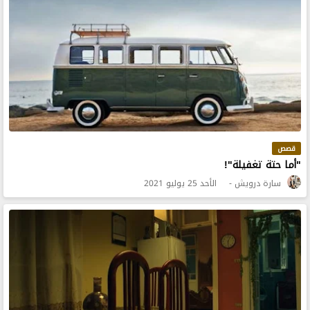
قصص
"أما حتة تغفيلة"!
سارة درويش
الأحد 25 يوليو 2021