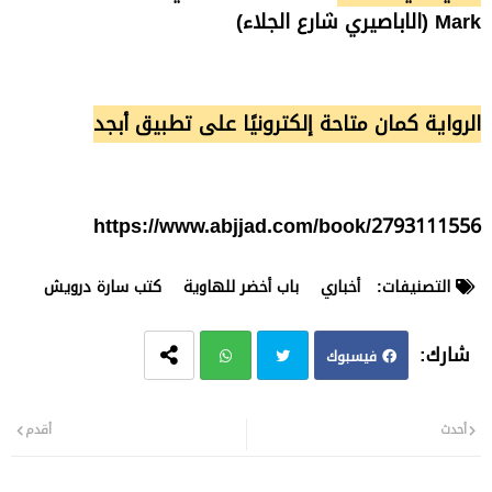
Mark (الاباصيري شارع الجلاء)
الرواية كمان متاحة إلكترونيًا على تطبيق أبجد
https://www.abjjad.com/book/2793111556
التصنيفات:
أخباري
باب أخضر للهاوية
كتب سارة درويش
فيسبوك
تويت
وات
أحدث
أقدم
ر
سا