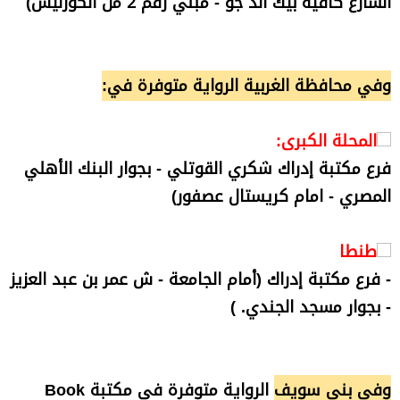
الشارع كافية بيك آند جو - مبني رقم 2 من الكورنيش)
وفي محافظة الغربية الرواية متوفرة في:
المحلة الكبرى:
فرع مكتبة إدراك شكري القوتلي - بجوار البنك الأهلي
المصري - امام كريستال عصفور)
طنطا
- فرع مكتبة إدراك (أمام الجامعة - ش عمر بن عبد العزيز
- بجوار مسجد الجندي. )
وفي بني سويف
الرواية متوفرة في مكتبة Book