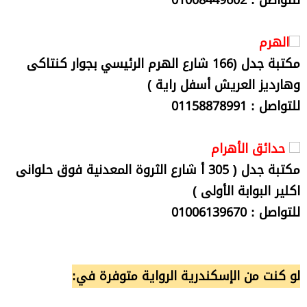
للتواصل : 01008449602
الهرم
مكتبة جدل (166 شارع الهرم الرئيسي بجوار كنتاكى
وهارديز العريش أسفل راية )
للتواصل : 01158878991
حدائق الأهرام
مكتبة جدل ( 305 أ شارع الثروة المعدنية فوق حلوانى
اكلير البوابة الأولى )
للتواصل : 01006139670
لو كنت من الإسكندرية الرواية متوفرة في: